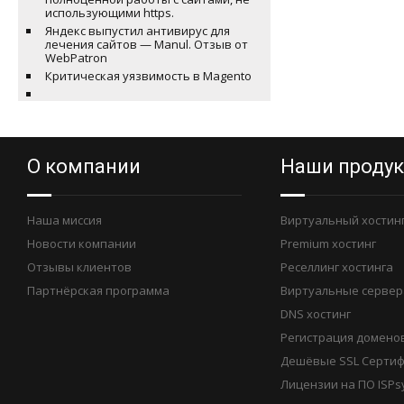
использующими https.
Яндекс выпустил антивирус для
лечения сайтов — Manul. Отзыв от
WebPatron
Критическая уязвимость в Magento
О компании
Наши проду
Наша миссия
Виртуальный хостин
Новости компании
Premium хостинг
Отзывы клиентов
Реселлинг хостинга
Партнёрская программа
Виртуальные сервер
DNS хостинг
Регистрация домено
Дешёвые SSL Серти
Лицензии на ПО ISPs