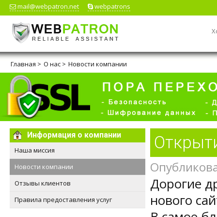
mail@webpatron.net
webpatrons
Х
Главная
>
О нас
>
Новости компании
Информация о компании
Открыти
Наша миссия
Опубликова
Новости компании
Дорогие д
Отзывы клиентов
нового сай
Правила предоставления услуг
В самое б