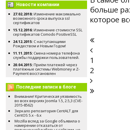
Новости компании
больше ра
27.02.2018:
Изменение максимально
которое вс
возможного срока выпуска ssl
сертификатов
15.12.2016:
Изменение стоимости SSL
сертификатов Comodo PositiveSSL
24.12.2015:
С наступающими
Рождеством и Новым Годом!
11.11.2015:
Смена номера телефона
службы поддержки пользователей.
1
20.04.2015:
Приём платежей через
2
платёжные системы Webmoney и Z-
Payment восстановлен
Последние записи в блоге
Внимание! Критическая уязвимость
во всех версиях Joomla 1.5, 2.5,3 (CVE-
2015-8562)
Зеркало репозитория CentALT для
CentOS 5.x - 6.x
Mozilla вслед за Google объявила о
намерении отказаться от
полноценной работы с сайтами, не