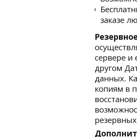
Бесплатн
заказе л
Резервно
осуществл
сервере и
другом Да
данных. К
копиям в 
восстанов
возможнос
резервных
Дополнит