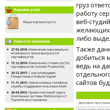
груз ответ
Корзина услуг
работу се
веб-студий
Ваша корзина пуста
желающих 
либо выде
Новости компании
Также дан
27.02.2018:
Изменение максимально
возможного срока выпуска ssl
добиться 
сертификатов
15.12.2016:
Изменение стоимости SSL
ведь на д
сертификатов Comodo PositiveSSL
отдельного
24.12.2015:
С наступающими
Рождеством и Новым Годом!
сайтов буд
11.11.2015:
Смена номера телефона
службы поддержки пользователей.
20.04.2015:
Приём платежей через
платёжные системы Webmoney и Z-
Payment восстановлен
Дисковое простран