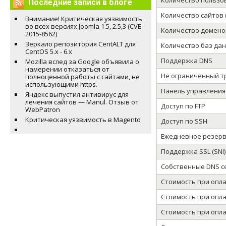
Количество пользо
Последние записи в блоге
Количество сайтов 
Внимание! Критическая уязвимость
во всех версиях Joomla 1.5, 2.5,3 (CVE-
Количество домено
2015-8562)
Зеркало репозитория CentALT для
Количество баз да
CentOS 5.x - 6.x
Поддержка DNS
Mozilla вслед за Google объявила о
намерении отказаться от
Не ограниченный т
полноценной работы с сайтами, не
использующими https.
Панель управления 
Яндекс выпустил антивирус для
лечения сайтов — Manul. Отзыв от
Доступ по FTP
WebPatron
Критическая уязвимость в Magento
Доступ по SSH
Ежедневное резер
Поддержка SSL (SNI)
Собственные DNS с
Стоимость при опла
Стоимость при опла
Стоимость при опла