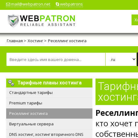
mail@webpatron.net
webpatrons
Х
Главная
>
Хостинг
>
Реселлинг хостинга
Тарифные планы хостинга
Тарифн
Стандартные тарифы
хостинг
Premium тарифы
Реселлинг
Реселлинг хостинга
кто хочет 
Виртуальные сервера
собственны
DNS хостинг, хостинг вторичного DNS