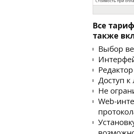
Стоимость при опла
Все тари
также вк
Выбор ве
Интерфей
Редактор
Доступ к
Не огран
Web-инте
протокол
Установк
возможно