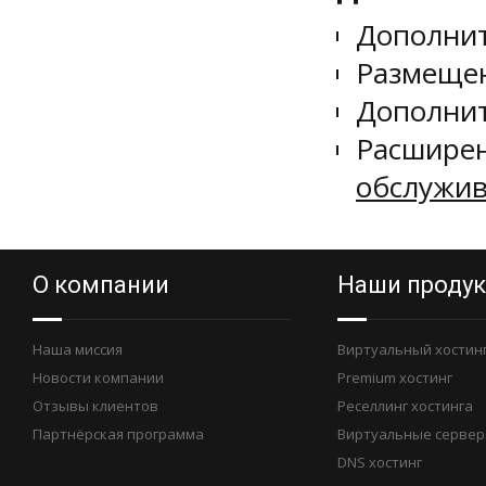
Дополнит
Размещен
Дополнит
Расширен
обслужив
О компании
Наши проду
Наша миссия
Виртуальный хостин
Новости компании
Premium хостинг
Отзывы клиентов
Реселлинг хостинга
Партнёрская программа
Виртуальные сервер
DNS хостинг