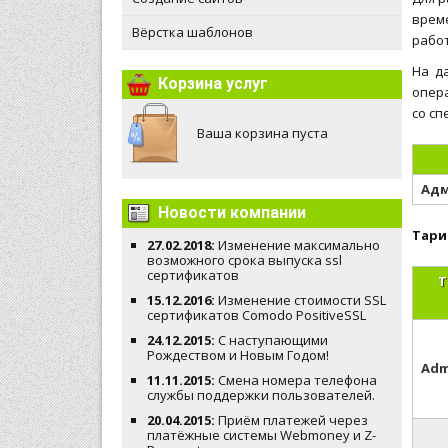
врем
Вёрстка шаблонов
работ
На д
Корзина услуг
опера
со с
Ваша корзина пуста
Адм
Новости компании
Тари
27.02.2018:
Изменение максимально
возможного срока выпуска ssl
сертификатов
Т
15.12.2016:
Изменение стоимости SSL
сертификатов Comodo PositiveSSL
24.12.2015:
С наступающими
Рождеством и Новым Годом!
Adm
11.11.2015:
Смена номера телефона
службы поддержки пользователей.
20.04.2015:
Приём платежей через
платёжные системы Webmoney и Z-