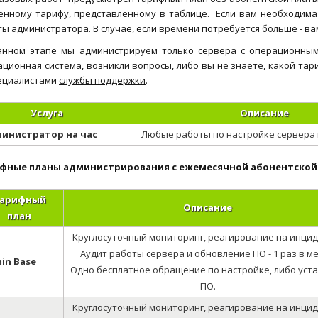
енному тарифу, представленному в таблице. Если вам необходима 
ы администратора. В случае, если времени потребуется больше - в
анном этапе мы администрируем только сервера с операционными 
ционная система, возникли вопросы, либо вы не знаете, какой та
пециалистами
службы поддержки
.
Услуга
Описание
инистратор на час
Любые работы по настройке сервера 
фные планы администрирования с ежемесячной абонентской
арифный
Описание
план
Круглосуточный мониторинг, реагирование на инцид
Аудит работы сервера и обновление ПО - 1 раз в ме
in Base
Одно бесплатное обращение по настройке, либо уст
ПО.
Круглосуточный мониторинг, реагирование на инцид