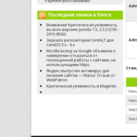
Payment восстановлен
Adm
Последние записи в блоге
Внимание! Критическая уязвимость
во всех версиях Joomla 1.5, 2.5,3 (CVE-
2015-8562)
Adm
Зеркало репозитория CentALT для
CentOS 5.x - 6.x
Mozilla вслед за Google объявила о
намерении отказаться от
полноценной работы с сайтами, не
использующими https.
Стан
Яндекс выпустил антивирус для
лечения сайтов — Manul. Отзыв от
WebPatron
Критическая уязвимость в Magento
Нач
Нач
Нас
Наст