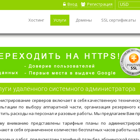
Вход
Регистрация
Хостинг
Услуги
Домены
SSL сертификаты
луги удалённого системного администратора
нистрирование серверов включает в себя качественную техническу
ультации по выбору аппаратной части, организация резервного 
тить расходы на персонал и разовые работы. Мы предлагаем Вам п
му вниманию представлены тарифные планы по администриров
ают в себя ограниченное количество бесплатных часов работы на 
разовых работ предусмотрен тарифный план без абонентской платы