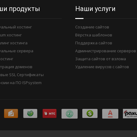
ши продукты
Наши услуги
уальный хостинг
Создание сайтов
ium хостинг
Вёрстка шаблонов
линг хостинга
Поддержка сайтов
уальные сервера
Администрирование серверов
хостинг
Защита сайтов от взлома
страция доменов
Удаление вирусов с сайтов
вые SSL Сертификаты
нзии на ПО ISPsystem