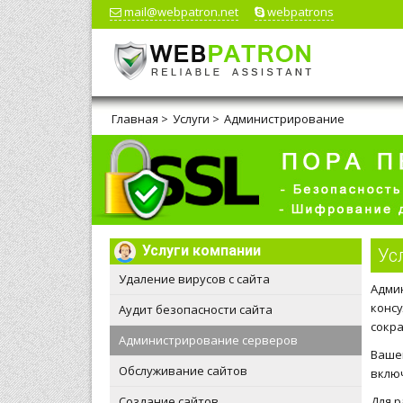
mail@webpatron.net
webpatrons
Главная
>
Услуги
>
Администрирование
Услуги компании
Ус
Удаление вирусов с сайта
Адми
конс
Аудит безопасности сайта
сокра
Администрирование серверов
Ваше
Обслуживание сайтов
включ
Создание сайтов
Для 