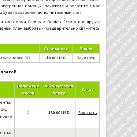
экстренная помощь - закажите и оплатите 1 час
ам будет выставлен дополнительный счёт.
системами Centos и Debian. Если у вас другая
рифный план выбрать - предварительно свяжитесь
Стоимость
Заказ
и установке ПО
$9.00 USD
Заказать
 платой.
Включено
Абонентская
Заказ
часов
плата
енты.
сяц.
4
$30.00 USD
Заказать
ановке
енты.