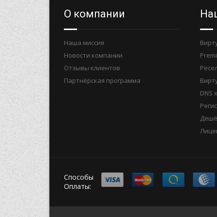
О компании
На
Наша миссия
Вирт
Новости компании
Prem
Отзывы клиентов
Ресел
Партнёрская программа
Вирт
DNS 
Реги
Дешё
Лице
Способы
Оплаты: