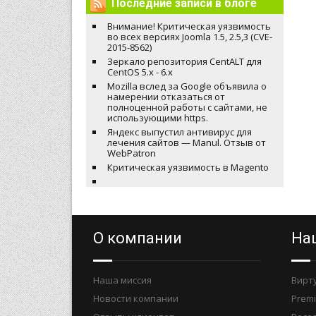
Последние записи в блоге
Внимание! Критическая уязвимость
во всех версиях Joomla 1.5, 2.5,3 (CVE-
2015-8562)
Зеркало репозитория CentALT для
CentOS 5.x - 6.x
Mozilla вслед за Google объявила о
намерении отказаться от
полноценной работы с сайтами, не
использующими https.
Яндекс выпустил антивирус для
лечения сайтов — Manul. Отзыв от
WebPatron
Критическая уязвимость в Magento
О компании
На
Наша миссия
Вирт
Новости компании
Prem