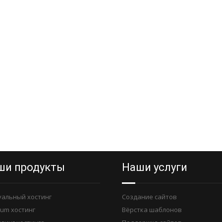
ши продукты
Наши услуги
уальный хостинг
Создание сайтов
ium хостинг
Вёрстка шаблонов