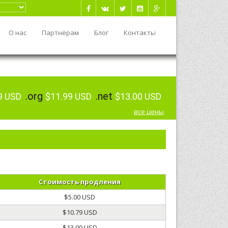
О нас
Партнёрам
Блог
Контакты
.org
.net
9 USD
$11.99 USD
$13.00 USD
все цены
Стоимость продления
$5.00 USD
$10.79 USD
$13.00 USD