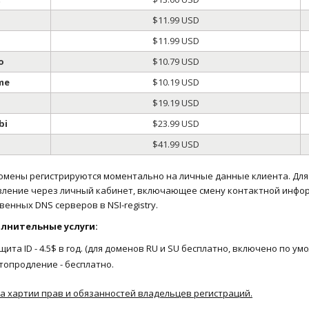
g
$11.99 USD
$11.99 USD
o
$10.79 USD
me
$10.19 USD
o
$19.19 USD
bi
$23.99 USD
$41.99 USD
омены регистрируются моментально на личные данные клиента. Для
вление через личный кабинет, включающее смену контактной инфор
венных DNS серверов в NSI-registry.
лнительные услуги:
щита ID - 4.5$ в год. (для доменов RU и SU бесплатно, включено по ум
топродление - бесплатно.
 хартии прав и обязанностей владельцев регистраций.