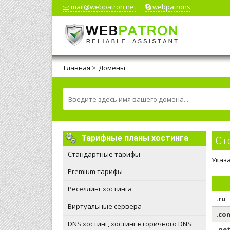
mail@webpatron.net
webpatrons
Главная
>
Домены
Тарифные планы хостинга
Ст
Стандартные тарифы
Указа
Premium тарифы
Реселлинг хостинга
.ru
Виртуальные сервера
.co
DNS хостинг, хостинг вторичного DNS
.ne