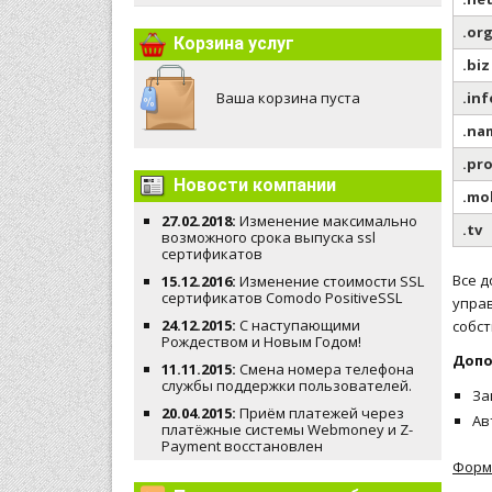
.or
Корзина услуг
.biz
Ваша корзина пуста
.inf
.na
.pr
Новости компании
.mo
27.02.2018:
Изменение максимально
.tv
возможного срока выпуска ssl
сертификатов
Все д
15.12.2016:
Изменение стоимости SSL
сертификатов Comodo PositiveSSL
упра
24.12.2015:
С наступающими
собст
Рождеством и Новым Годом!
Допо
11.11.2015:
Смена номера телефона
службы поддержки пользователей.
За
20.04.2015:
Приём платежей через
Ав
платёжные системы Webmoney и Z-
Payment восстановлен
Форма