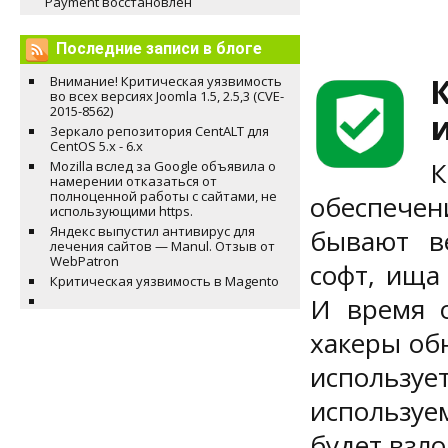
Payment восстановлен
Последние записи в блоге
Внимание! Критическая уязвимость
во всех версиях Joomla 1.5, 2.5,3 (CVE-
2015-8562)
Зеркало репозитория CentALT для
CentOS 5.x - 6.x
К
Mozilla вслед за Google объявила о
намерении отказаться от
полноценной работы с сайтами, не
обеспече
использующими https.
Яндекс выпустил антивирус для
бывают в
лечения сайтов — Manul. Отзыв от
WebPatron
софт, ища
Критическая уязвимость в Magento
И время о
хакеры об
используе
используе
будет взло