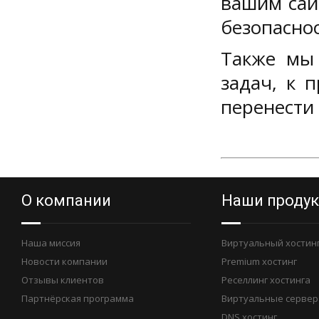
вашим сай
безопасно
Также мы
задач, к 
перенести 
О компании
Наши проду
Наша миссия
Виртуальный хостин
Новости компании
Premium хостинг
Отзывы клиентов
Реселлинг хостинга
Партнёрская программа
Виртуальные сервер
DNS хостинг