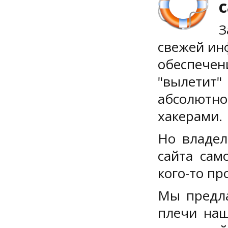
с
З
свежей ин
обеспече
"вылетит"
абсолютн
хакерами.
Но владел
сайта само
кого-то пр
Мы предла
плечи наш