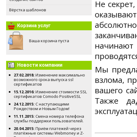
Не секрет
Вёрстка шаблонов
оказывают
абсолютно
Корзина услуг
заканчив
Ваша корзина пуста
начинают 
проводятся
Новости компании
Мы предла
27.02.2018:
Изменение максимально
взлома, п
возможного срока выпуска ssl
сертификатов
вашего са
15.12.2016:
Изменение стоимости SSL
сертификатов Comodo PositiveSSL
Также да
24.12.2015:
С наступающими
эксплуатац
Рождеством и Новым Годом!
11.11.2015:
Смена номера телефона
службы поддержки пользователей.
20.04.2015:
Приём платежей через
платёжные системы Webmoney и Z-