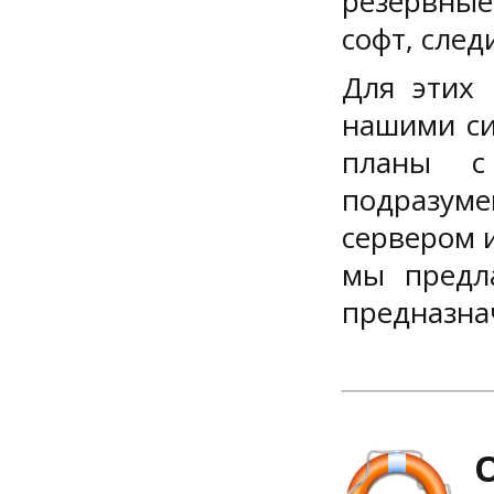
резервные
софт, след
Для этих 
нашими си
планы с 
подразум
сервером 
мы предла
предназна