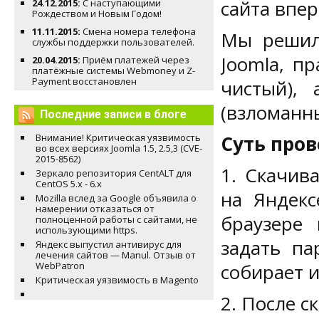
сайта впе
24.12.2015:
С наступающими
Рождеством и Новым Годом!
11.11.2015:
Смена номера телефона
Мы решили
службы поддержки пользователей.
Joomla, п
20.04.2015:
Приём платежей через
платёжные системы Webmoney и Z-
Payment восстановлен
чистый), 
(взломанн
Последние записи в блоге
Внимание! Критическая уязвимость
Суть пров
во всех версиях Joomla 1.5, 2.5,3 (CVE-
2015-8562)
1. Скачив
Зеркало репозитория CentALT для
CentOS 5.x - 6.x
на Яндекс
Mozilla вслед за Google объявила о
намерении отказаться от
браузере 
полноценной работы с сайтами, не
использующими https.
задать па
Яндекс выпустил антивирус для
лечения сайтов — Manul. Отзыв от
WebPatron
собирает и
Критическая уязвимость в Magento
2. После с