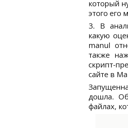
который н
этого его 
3. В анал
какую оце
manul отн
также наж
скрипт-пр
сайте в Ma
Запущенна
дошла. Об
файлах, ко