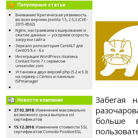
Популярные статьи
Внимание! Критическая уязвимость
во всех версиях Joomla 1.5, 2.5,3 (CVE-
2015-8562)
Nginx, настраиваем кэширование и
сжатие данные — ускоряем скорость
загрузки сайта
Зеркало репозитория CentALT для
CentOS 5.x - 6.x
Интеграция WordPress плагина
Contact Form 7 с сервисом
unisender.com
Установка двух версий php (5.2 и 5.3)
на сервер с Centos и панелью
ISPmanager
Забегая 
Новости компании
разочаров
27.02.2018:
Изменение максимально
возможного срока выпуска ssl
больше 
сертификатов
15.12.2016:
Изменение стоимости SSL
пользоват
сертификатов Comodo PositiveSSL