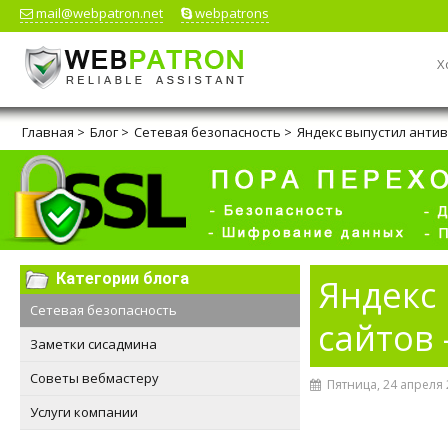
mail@webpatron.net
webpatrons
Х
Главная
>
Блог
>
Сетевая безопасность
>
Яндекс выпустил антив
Категории блога
Яндекс
Сетевая безопасность
сайтов
Заметки сисадмина
Советы вебмастеру
Пятница, 24 апреля 
Услуги компании