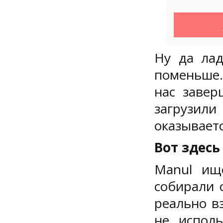
Ну да лад
поменьше.
нас завер
загрузили
оказывает
Вот здесь
Manul ище
собирали 
реально вз
не исполь