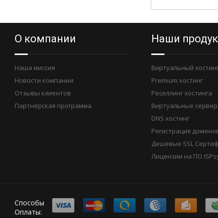
О компании
Наши проду
Наша миссия
Виртуальный хостин
Новости компании
Premium хостинг
Отзывы клиентов
Реселлинг хостинга
Партнёрская программа
Виртуальные сервер
DNS хостинг
Регистрация домено
Дешёвые SSL Серти
Лицензии на ПО ISPs
Способы
Оплаты: