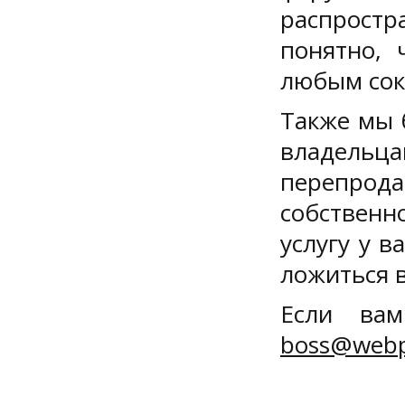
распрост
понятно, 
любым сок
Также мы 
владельца
перепрод
собственн
услугу у в
ложиться 
Если ва
boss@webp