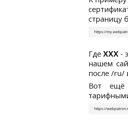
сертифика
страницу б
https://my.webpat
Где
XXX
- 
нашем сай
после /ru/ 
Вот ещё 
тарифными
https://webpatron.