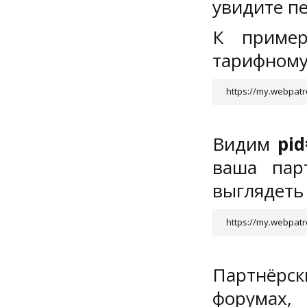
увидите пе
К пример
тарифному
https://my.webpat
Видим
pid
ваша парт
выглядеть 
https://my.webpatr
Партнёрс
форумах