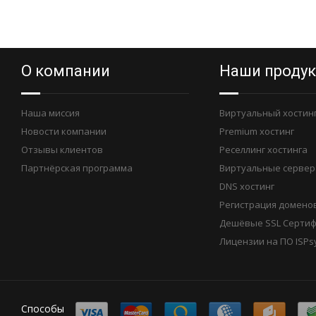
О компании
Наши проду
Наша миссия
Виртуальный хостин
Новости компании
Premium хостинг
Отзывы клиентов
Реселлинг хостинга
Партнёрская программа
Виртуальные сервер
DNS хостинг
Регистрация домено
Дешёвые SSL Серти
Лицензии на ПО ISPs
Способы