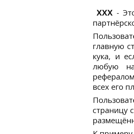
XXX
- Эт
партнёрск
Пользова
главную с
кука, и е
любую на
рефералом
всех его п
Пользова
страницу с
размещённ
К примеру 