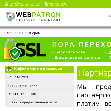
mail@webpatron.net
webpatrons
Х
Главная
>
Партнёрам
Информация о компании
Партнё
Наша миссия
Мы пред
Новости компании
партнёрск
Отзывы клиентов
платим в
Правила предоставления услуг