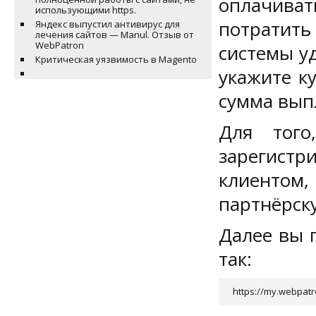
оплачива
использующими https.
потратить
Яндекс выпустил антивирус для
лечения сайтов — Manul. Отзыв от
WebPatron
системы у
Критическая уязвимость в Magento
укажите к
сумма выпл
Для того
зарегист
клиентом,
партнёрск
Далее вы 
так:
https://my.webpatr