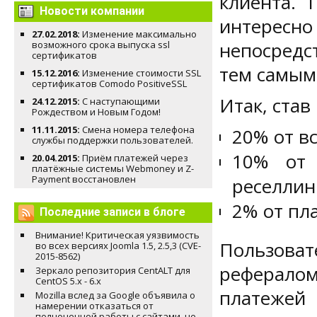
клиента. 
Новости компании
интересн
27.02.2018:
Изменение максимально
непосредс
возможного срока выпуска ssl
сертификатов
тем самым
15.12.2016:
Изменение стоимости SSL
сертификатов Comodo PositiveSSL
Итак, став
24.12.2015:
С наступающими
Рождеством и Новым Годом!
11.11.2015:
Смена номера телефона
20% от вс
службы поддержки пользователей.
10% от 
20.04.2015:
Приём платежей через
платёжные системы Webmoney и Z-
Payment восстановлен
реселлин
2% от пла
Последние записи в блоге
Внимание! Критическая уязвимость
Пользоват
во всех версиях Joomla 1.5, 2.5,3 (CVE-
2015-8562)
рефералом
Зеркало репозитория CentALT для
CentOS 5.x - 6.x
платежей
Mozilla вслед за Google объявила о
намерении отказаться от
полноценной работы с сайтами, не