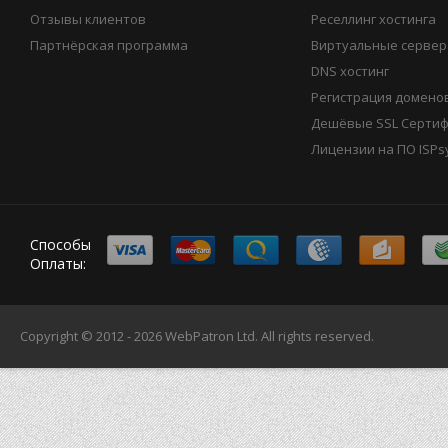
Отзывы клиентов
Реселлинг хостинга
Партнёрская программа
Виртуальные сервер
DNS хостинг
Регистрация домено
Дешёвые SSL Серти
Лицензии на ПО ISPs
Способы
Оплаты:
Copyright © 2012 - 2026
WebPatron Ltd.
All rights reserved.