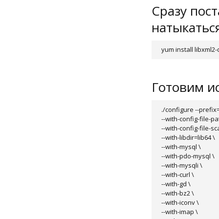
Сразу пост
натыкаться
yum install libxml2
Готовим ис
./configure --prefix
--with-config-file-p
--with-config-file-s
--with-libdir=lib64 \

--with-mysql \

--with-pdo-mysql \

--with-mysqli \

--with-curl \

--with-gd \

--with-bz2 \

--with-iconv \

--with-imap \
