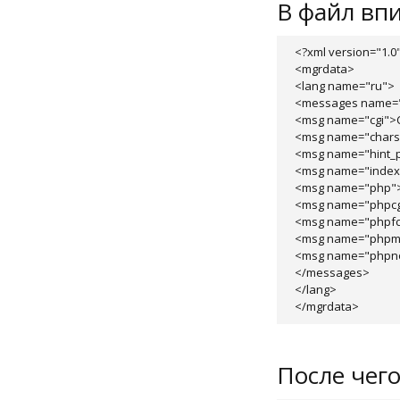
В файл вп
<?xml version="1.0
<mgrdata>

<lang name="ru">

<messages name="
<msg name="cgi">C
<msg name="chars
<msg name="hint_
<msg name="index"
<msg name="php">
<msg name="phpcgi
<msg name="phpfcg
<msg name="phpmo
<msg name="phpn
</messages>

</lang>

</mgrdata>
После чег