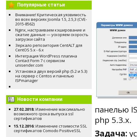
Популярные статьи
Внимание! Критическая уязвимость
во всех версиях Joomla 1.5, 2.5,3 (CVE-
2015-8562)
Nginx, настраиваем кэширование и
сжатие данные — ускоряем скорость
загрузки сайта
Зеркало репозитория CentALT для
CentOS 5.x - 6.x
Интеграция WordPress плагина
Contact Form 7 с сервисом
unisender.com
Установка двух версий php (5.2 и 5.3)
на сервер с Centos и панелью
ISPmanager
Новости компании
панелью I
27.02.2018:
Изменение максимально
возможного срока выпуска ssl
php 5.3.x.
сертификатов
15.12.2016:
Изменение стоимости SSL
сертификатов Comodo PositiveSSL
Задача:
ус