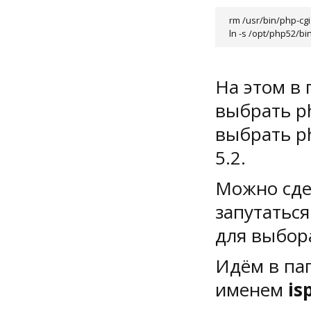
rm /usr/bin/php-cgi

ln -s /opt/php52/bi
На этом в 
выбрать ph
выбрать ph
5.2.
Можно сде
запутатьс
для выбор
Идём в па
именем
is