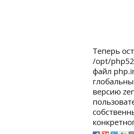
Теперь ост
/opt/php52
файл php.
глобальны
версию zen
пользовате
собственны
конкретног