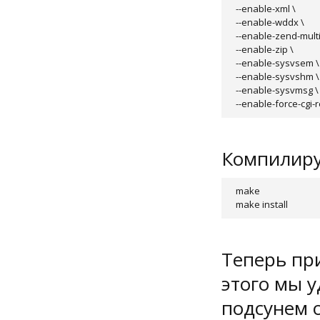
--enable-xml \

--enable-wddx \

--enable-zend-multi
--enable-zip \

--enable-sysvsem \

--enable-sysvshm \

--enable-sysvmsg \

--enable-force-cgi-r
Компилиру
make

make install
Теперь при
этого мы у
подсунем о