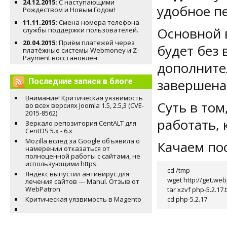
24.12.2015:
С наступающими
удобное п
Рождеством и Новым Годом!
11.11.2015:
Смена номера телефона
Основной в
службы поддержки пользователей.
20.04.2015:
Приём платежей через
будет без 
платёжные системы Webmoney и Z-
Payment восстановлен
дополнител
завершена
Последние записи в блоге
Внимание! Критическая уязвимость
Суть в том
во всех версиях Joomla 1.5, 2.5,3 (CVE-
2015-8562)
работать, 
Зеркало репозитория CentALT для
CentOS 5.x - 6.x
Mozilla вслед за Google объявила о
Качаем по
намерении отказаться от
полноценной работы с сайтами, не
использующими https.
cd /tmp

Яндекс выпустил антивирус для
wget http://get.web
лечения сайтов — Manul. Отзыв от
WebPatron
tar xzvf php-5.2.17.t
cd php-5.2.17
Критическая уязвимость в Magento