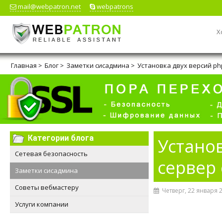
mail@webpatron.net
webpatrons
Х
Главная
>
Блог
>
Заметки сисадмина
>
Установка двух версий php
Категории блога
Установ
Сетевая безопасность
сервер 
Заметки сисадмина
Советы вебмастеру
Четверг, 22 января 
Услуги компании