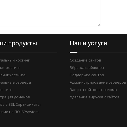
ши продукты
Наши услуги
уальный хостинг
Создание сайтов
ium хостинг
Вёрстка шаблонов
линг хостинга
Поддержка сайтов
уальные сервера
Администрирование серверов
хостинг
Защита сайтов от взлома
страция доменов
Удаление вирусов с сайтов
вые SSL Сертификаты
нзии на ПО ISPsystem