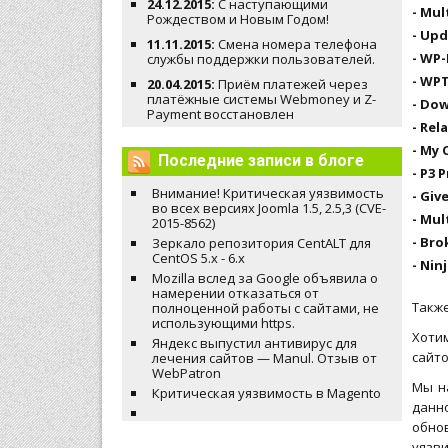
24.12.2015:
С наступающими
- Mul
Рождеством и Новым Годом!
- Upd
11.11.2015:
Смена номера телефона
- WP
службы поддержки пользователей.
- WP
20.04.2015:
Приём платежей через
платёжные системы Webmoney и Z-
- Do
Payment восстановлен
- Rel
- My 
Последние записи в блоге
- P3 P
Внимание! Критическая уязвимость
- Giv
во всех версиях Joomla 1.5, 2.5,3 (CVE-
- Mul
2015-8562)
- Bro
Зеркало репозитория CentALT для
CentOS 5.x - 6.x
- Nin
Mozilla вслед за Google объявила о
намерении отказаться от
Также
полноценной работы с сайтами, не
использующими https.
Хоти
Яндекс выпустил антивирус для
сайто
лечения сайтов — Manul. Отзыв от
WebPatron
Мы н
Критическая уязвимость в Magento
данн
обнов
уязв