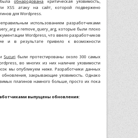
а была
обнародована
критическая уязвимость,
ти XSS атаку на сайт, которой подвержено
гинов для Wordpress.
неправильным использованием разработчиками
ery_arg и remove_query_arg, которые были плохо
кументации Wordpress, что ввело разработчиков
ние и в результате привело к возможности
ии
Sucuri
были протестированы около 300 самых
rdpress, во многих из них наличие уязвимости
исок мы опубликуем ниже. Разработчики данных
и обновления, закрывающие уязвимость. Однако
звимых плагинов намного больше, просто их пока
зработчиками выпущены обновления: