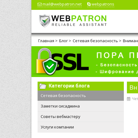
mail@webpatron.net
webpatrons
Главная
>
Блог
>
Сетевая безопасность
>
Внимани
Категории блога
Вн
Сетевая безопасность
Чет
Заметки сисадмина
Советы вебмастеру
Услуги компании