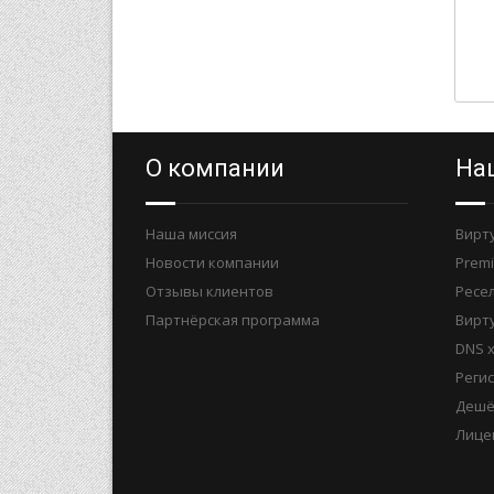
О компании
На
Наша миссия
Вирт
Новости компании
Prem
Отзывы клиентов
Ресел
Партнёрская программа
Вирт
DNS 
Реги
Дешё
Лице