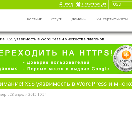
Вход
Регистрация
Хостинг
Услуги
Домены
SSL сертификаты
е! XSS уязвимость в WordPress и множестве плагинов.
имание! XSS уязвимость в WordPress и множе
верг, 23 апреля 2015 10:54