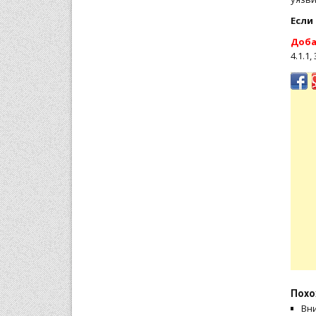
Если
Доба
4.1.1
Похо
Вни