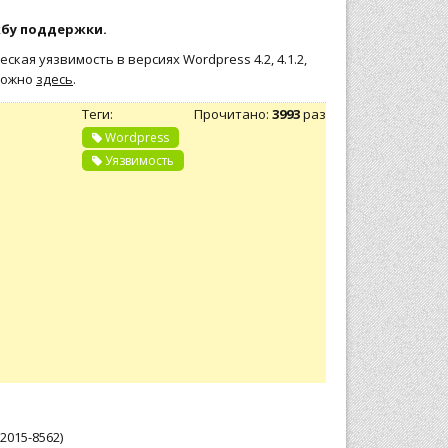
жбу поддержки.
кая уязвимость в версиях Wordpress 4.2, 4.1.2,
 можно
здесь
.
Теги:
Прочитано:
3993
раз
Wordpress
Уязвимость
2015-8562)