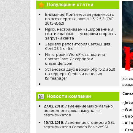
Популярные статьи
Внимание! Критическая уязвимость
во всех версиях Joomla 1.5, 2.5,3 (CVE-
2015-8562)
Nginx, настраиваем кэширование и
сжатие данные — ускоряем скорость
загрузки сайта
Зеркало репозитория CentALT для
CentOS 5.x - 6.x
Интеграция WordPress плагина
Contact Form 7 с сервисом
unisender.com
Установка двух версий php (5.2 и 5.3)
на сервер с Centos и панелью
ISPmanager
хотим
возмо
Спис
Новости компании
- Jet
27.02.2018:
Изменение максимально
- Wo
возможного срока выпуска ssl
сертификатов
- Goo
15.12.2016:
Изменение стоимости SSL
- All
сертификатов Comodo PositiveSSL
- Gra