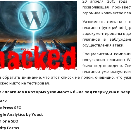
20 апреля 2015 год
позволяющая произвес
огромное количество пла
Уязвимость связана с 
плагинов функций add_qu
задокументированы в до
плагинов в заблужде
осуществления атаки.
Специалистами компан
популярных плагинов Wo
было подтверждено. Сп
плагинов уже выпустил
 обратить внимание, что этот список не полон, очевидно, что уя
жно никто не тестировал.
ок плагинов в которых уязвимость была подтверждена и ра
pack
rdPress SEO
gle Analytics by Yoast
 In one SEO
vity Forms