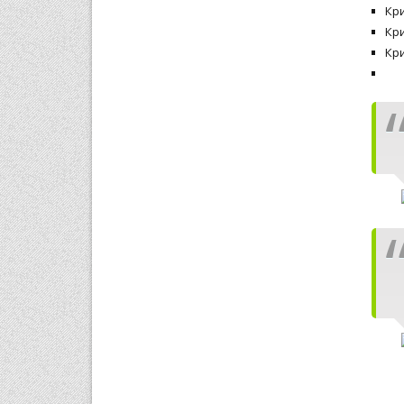
Кр
Кри
Кри